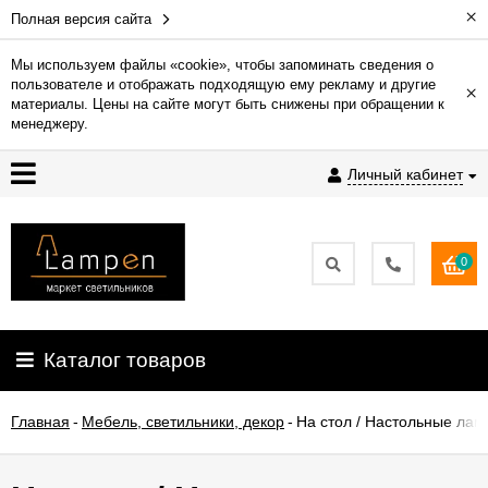
×
Полная версия сайта
Мы используем файлы «cookie», чтобы запоминать сведения о
пользователе и отображать подходящую ему рекламу и другие
×
Гарантия
материалы. Цены на сайте могут быть снижены при обращении к
менеджеру.
Доставка
Личный кабинет
и
оплата
0
Контакты
Установка
Каталог товаров
освещения
Главная
-
Мебель, светильники, декор
-
На стол / Настольные ла
О
компании