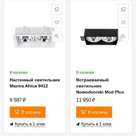
В наличии
В наличии
Настенный светильник
Встраиваемый
Mantra Africa 9412
светильник
Nowodvorski Mod Plus
9403
9 587
₽
11 950
₽
В корзину
В корзину
Купить в 1 клик
Купить в 1 клик