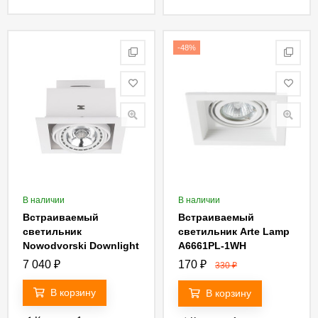
-48%
В наличии
В наличии
Встраиваемый
Встраиваемый
светильник
светильник Arte Lamp
Nowodvorski Downlight
A6661PL-1WH
9575
7 040
₽
170
₽
330
₽
В корзину
В корзину