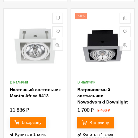
-50%
В наличии
В наличии
Настенный светильник
Встраиваемый
Mantra Africa 9413
светильник
Nowodvorski Downlight
9573
11 886
₽
1 700
₽
3 400
₽
В корзину
В корзину
Купить в 1 клик
Купить в 1 клик