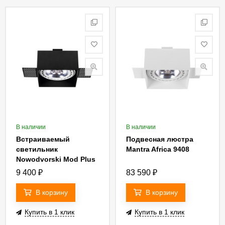
В наличии
В наличии
Встраиваемый
Подвесная люстра
светильник
Mantra Africa 9408
Nowodvorski Mod Plus
9404
9 400
₽
83 590
₽
В корзину
В корзину
Купить в 1 клик
Купить в 1 клик