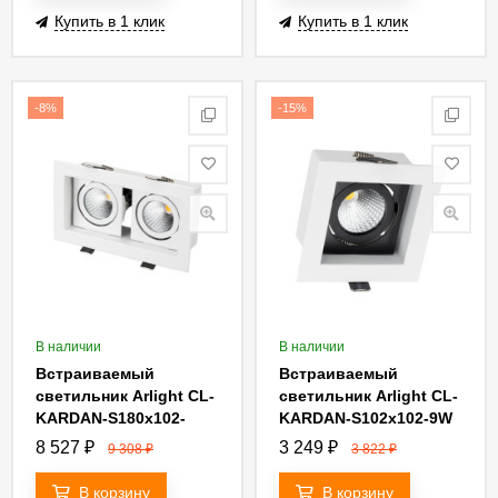
Купить в 1 клик
Купить в 1 клик
-8%
-15%
В наличии
В наличии
Встраиваемый
Встраиваемый
светильник Arlight CL-
светильник Arlight CL-
KARDAN-S180x102-
KARDAN-S102x102-9W
2x9W Warm 024127
Day 024125
8 527
₽
3 249
₽
9 308
₽
3 822
₽
В корзину
В корзину