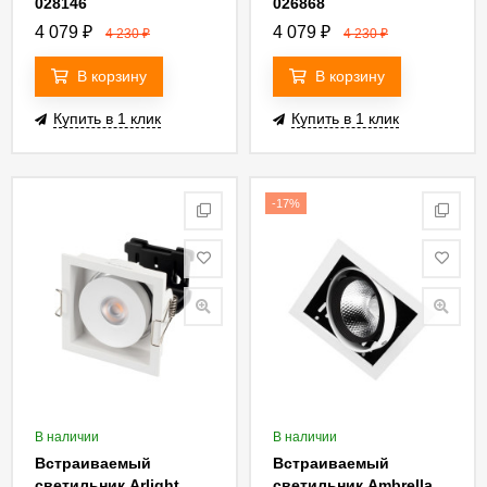
028146
026868
4 079
₽
4 079
₽
4 230
₽
4 230
₽
В корзину
В корзину
Купить в 1 клик
Купить в 1 клик
-17%
В наличии
В наличии
Встраиваемый
Встраиваемый
светильник Arlight
светильник Ambrella