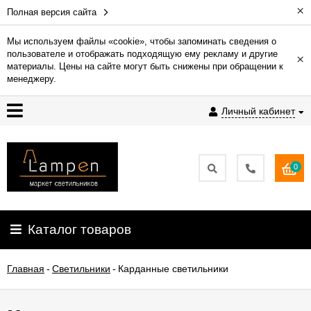
×
Полная версия сайта
Мы используем файлы «cookie», чтобы запоминать сведения о
пользователе и отображать подходящую ему рекламу и другие
×
Гарантия
материалы. Цены на сайте могут быть снижены при обращении к
менеджеру.
Доставка
Личный кабинет
и
оплата
0
Контакты
Установка
Каталог товаров
освещения
Главная
-
Светильники
-
Карданные светильники
О
компании