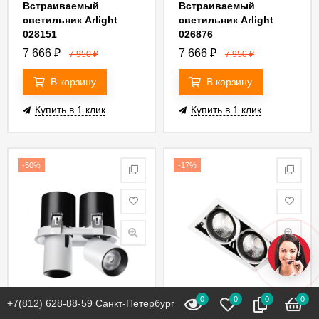
Встраиваемый
Встраиваемый
светильник Arlight
светильник Arlight
028151
026876
7 666
₽
7 666
₽
7 950
₽
7 950
₽
В корзину
В корзину
Купить в 1 клик
Купить в 1 клик
-50%
-17%
0
0
0
0
+7(812) 628-88-59 Санкт-Петербург
В наличии
В наличии