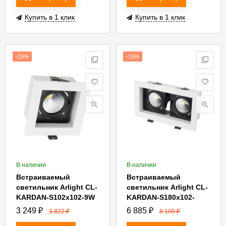
Купить в 1 клик
Купить в 1 клик
-15%
-15%
В наличии
В наличии
Встраиваемый
Встраиваемый
светильник Arlight CL-
светильник Arlight CL-
KARDAN-S102x102-9W
KARDAN-S180x102-
Warm 024126
2x9W Day 024129
3 249
₽
6 885
₽
3 822
₽
8 100
₽