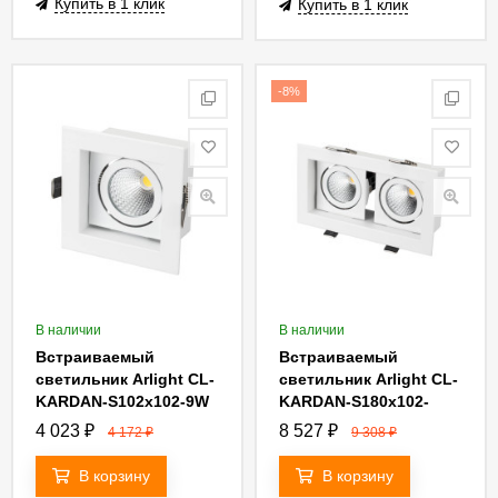
Купить в 1 клик
Купить в 1 клик
-8%
В наличии
В наличии
Встраиваемый
Встраиваемый
светильник Arlight CL-
светильник Arlight CL-
KARDAN-S102x102-9W
KARDAN-S180x102-
Warm 024137
2x9W Day 024138
4 023
₽
8 527
₽
4 172
₽
9 308
₽
В корзину
В корзину