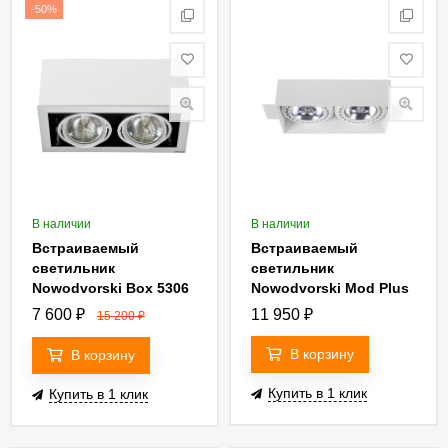
-50%
В наличии
В наличии
Встраиваемый
Встраиваемый
светильник
светильник
Nowodvorski Box 5306
Nowodvorski Mod Plus
9407
7 600
₽
11 950
₽
15 200
₽
В корзину
В корзину
Купить в 1 клик
Купить в 1 клик