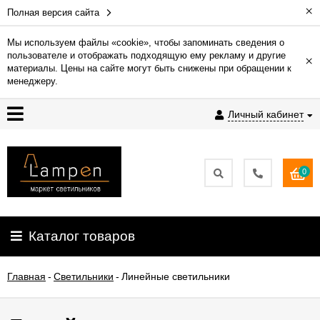
×
Полная версия сайта
Мы используем файлы «cookie», чтобы запоминать сведения о
пользователе и отображать подходящую ему рекламу и другие
×
Гарантия
материалы. Цены на сайте могут быть снижены при обращении к
менеджеру.
Доставка
Личный кабинет
и
оплата
0
Контакты
Установка
Каталог товаров
освещения
Главная
-
Светильники
-
Линейные светильники
О
компании