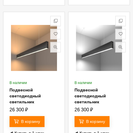
В наличии
В наличии
Подвесной
Подвесной
светодиодный
светодиодный
светильник
светильник
Elektrostandard LSG-
Elektrostandard LSG-
26 300
₽
26 300
₽
01-2-8x103-3000-MSh
01-2-8x103-6500-MSh
4690389133503
4690389133527
В корзину
В корзину