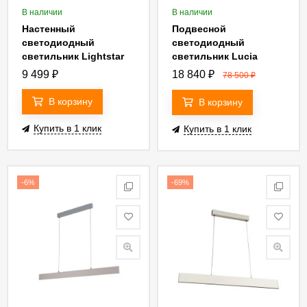
В наличии
В наличии
Настенный
Подвесной
светодиодный
светодиодный
светильник Lightstar
светильник Lucia
Fuime Led 810636
Tucci Aero 206.30
9 499
₽
18 840
₽
78 500
₽
Bianco Led
В корзину
В корзину
Купить в 1 клик
Купить в 1 клик
-6%
-69%