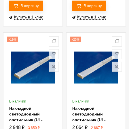
IP40 WHITE
В корзину
В корзину
Купить в 1 клик
Купить в 1 клик
-19%
-23%
В наличии
В наличии
Накладной
Накладной
светодиодный
светодиодный
светильник (UL-
светильник (UL-
00005090) Uniel ULO-
00005195) Uniel ULO-
2 948
₽
2 064
₽
3 650
₽
2 667
₽