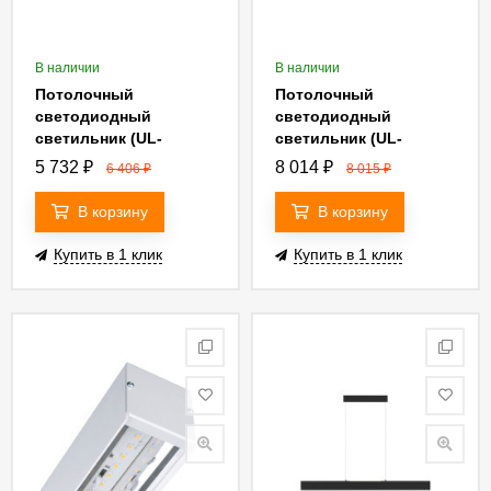
В наличии
В наличии
Потолочный
Потолочный
светодиодный
светодиодный
светильник (UL-
светильник (UL-
00004255) Uniel ULY-
00004256) Uniel ULY-
5 732
₽
8 014
₽
6 406
₽
8 015
₽
K70A 40W/5000K/L126
K70B 60W/5000K/L126
IP65 WHITE
IP65 WHITE
В корзину
В корзину
Купить в 1 клик
Купить в 1 клик