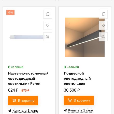
-6%
В наличии
В наличии
Настенно-потолочный
Подвесной
светодиодный
светодиодный
светильник Feron
светильник
AL5090 32597
Elektrostandard LSG-
824
₽
30 500
₽
875
₽
01-2-8x128-3000-MSh
4690389133534
В корзину
В корзину
Купить в 1 клик
Купить в 1 клик