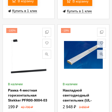
В корзину
В корзину
Купить в 1 клик
Купить в 1 клик
-100%
-19%
В наличии
В наличии
Рамка 4-местная
Накладной
горизонтальная
светодиодный
Stekker PFR00-9004-03
светильник (UL-
39485
00005086) Uniel ULO-
199
₽
2 948
₽
42 790
₽
3 650
₽
C01A 32W/4000K/L125