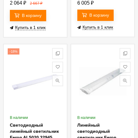
00005196) Uniel ULO-
2 064
₽
6 005
₽
2 667
₽
C01B 16W/6500K/L64
IP40 WHITE
В корзину
В корзину
Купить в 1 клик
Купить в 1 клик
-18%
В наличии
В наличии
Светодиодный
Линейный
линейный светильник
светодиодный
Feron AL5020 32945
светильник Feron