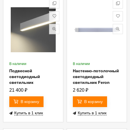
В наличии
В наличии
Подвесной
Настенно-потолочный
светодиодный
светодиодный
светильник
светильник Feron
Elektrostandard LSG-
AL5095 32602
21 400
₽
2 620
₽
01-2-8 103-32-3000-MS
4690389129391
В корзину
В корзину
Купить в 1 клик
Купить в 1 клик