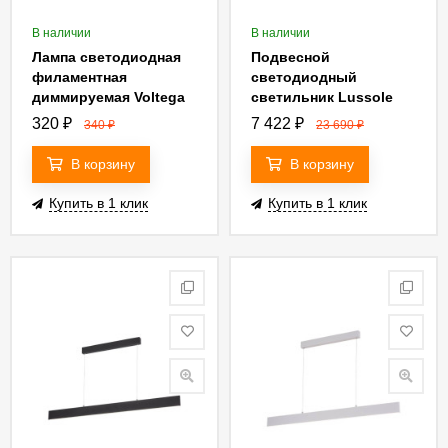
В наличии
В наличии
Лампа светодиодная
Подвесной
филаментная
светодиодный
диммируемая Voltega
светильник Lussole
E27 8W 4000К груша
Loft LSP-9516
320
₽
7 422
₽
340
₽
23 690
₽
прозрачная VG10-
А1E27cold8W-FD 5490
В корзину
В корзину
Купить в 1 клик
Купить в 1 клик