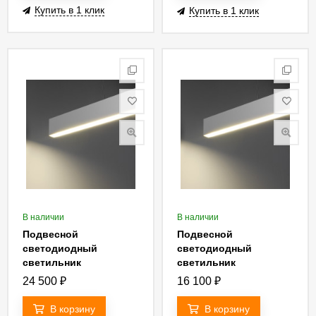
Купить в 1 клик
Купить в 1 клик
В наличии
В наличии
Подвесной
Подвесной
светодиодный
светодиодный
светильник
светильник
Elektrostandard LSG-
Elektrostandard LSG-
24 500
₽
16 100
₽
01-2-8 128-35-6500-MS
01-1-8 103-16-6500-MS
4690389129445
4690389129476
В корзину
В корзину