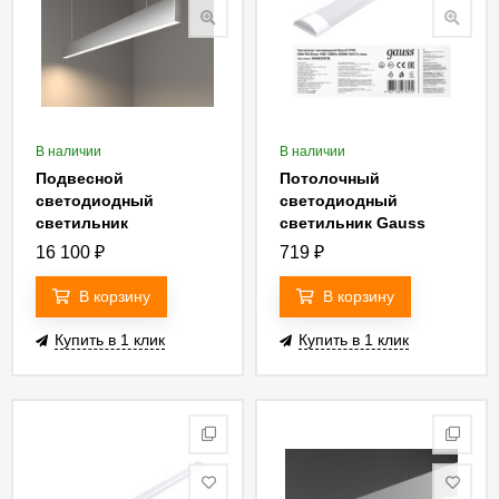
В наличии
В наличии
Подвесной
Потолочный
светодиодный
светодиодный
светильник
светильник Gauss
Elektrostandard LSG-
844424318
16 100
₽
719
₽
01-1-8 103-16-4200-MS
4690389129469
В корзину
В корзину
Купить в 1 клик
Купить в 1 клик