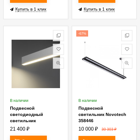
Купить в 1 клик
Купить в 1 клик
-67%
В наличии
В наличии
Подвесной
Подвесной
светодиодный
светильник Novotech
светильник
358446
Elektrostandard LSG-
21 400
₽
10 000
₽
30 303
₽
01-2-8 103-32-6500-MS
4690389129414