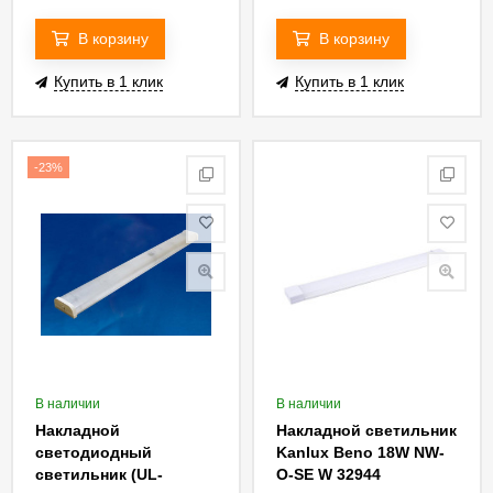
C01A 32W/6500K/L125
C01B 16W/4000K/L64
IP40 WHITE
IP40 WHITE
В корзину
В корзину
Купить в 1 клик
Купить в 1 клик
-23%
В наличии
В наличии
Накладной
Накладной светильник
светодиодный
Kanlux Beno 18W NW-
светильник (UL-
O-SE W 32944