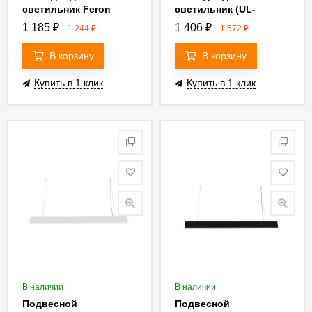
светильник Feron
светильник (UL-
41223
00006095) Uniel ULT-
1 185
₽
1 406
₽
1 244
₽
1 572
₽
V50-36W/4000K/K IP65
WHITE
В корзину
В корзину
Купить в 1 клик
Купить в 1 клик
В наличии
В наличии
Подвесной
Подвесной