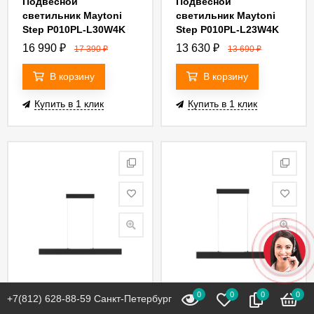
Подвесной
Подвесной
светильник Maytoni
светильник Maytoni
Step P010PL-L30W4K
Step P010PL-L23W4K
16 990
₽
13 630
₽
17 390
₽
13 690
₽
В корзину
В корзину
Купить в 1 клик
Купить в 1 клик
0
0
0
0
+7(812) 628-88-59 Санкт-Петербург
В наличии
В наличии