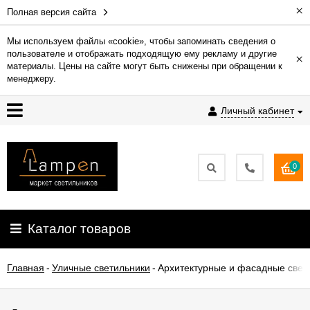
×
Полная версия сайта
Мы используем файлы «cookie», чтобы запоминать сведения о
пользователе и отображать подходящую ему рекламу и другие
×
Гарантия
материалы. Цены на сайте могут быть снижены при обращении к
менеджеру.
Доставка
Личный кабинет
и
оплата
0
Контакты
Установка
Каталог товаров
освещения
Главная
-
Уличные светильники
-
Архитектурные и фасадные свет
О
компании