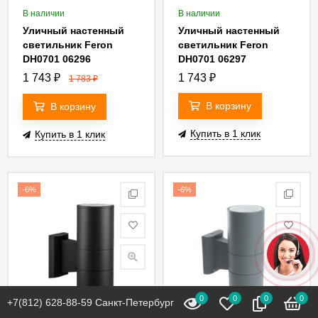
В наличии
В наличии
Уличный настенный
Уличный настенный
светильник Feron
светильник Feron
DH0701 06296
DH0701 06297
1 743
₽
1 743
₽
1 783
₽
В корзину
В корзину
Купить в 1 клик
Купить в 1 клик
-6%
-6%
0
0
0
0
+7(812) 628-88-59 Санкт-Петербург