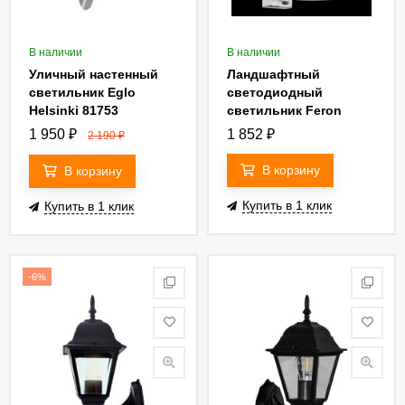
В наличии
В наличии
Уличный настенный
Ландшафтный
светильник Eglo
светодиодный
Helsinki 81753
светильник Feron
SP4111 32014
1 950
₽
1 852
₽
2 190
₽
В корзину
В корзину
Купить в 1 клик
Купить в 1 клик
-6%