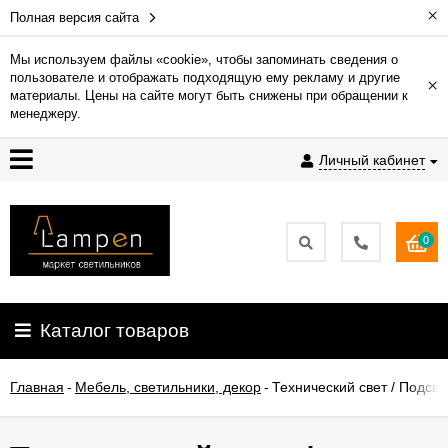
×
Полная версия сайта
Мы используем файлы «cookie», чтобы запоминать сведения о
пользователе и отображать подходящую ему рекламу и другие
×
Гарантия
материалы. Цены на сайте могут быть снижены при обращении к
менеджеру.
Доставка
Личный кабинет
и
оплата
0
Контакты
Установка
Каталог товаров
освещения
Главная
-
Мебель, светильники, декор
-
Технический свет / Подсве
О
компании