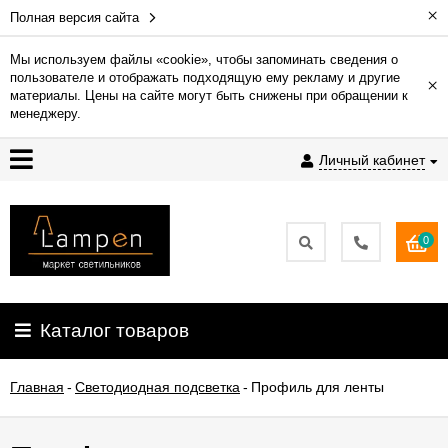
×
Полная версия сайта
Мы используем файлы «cookie», чтобы запоминать сведения о
пользователе и отображать подходящую ему рекламу и другие
×
Гарантия
материалы. Цены на сайте могут быть снижены при обращении к
менеджеру.
Доставка
Личный кабинет
и
оплата
0
Контакты
Установка
Каталог товаров
освещения
Главная
-
Светодиодная подсветка
-
Профиль для ленты
О
компании