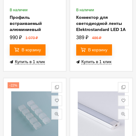
В наличии
В наличии
Профиль
Коннектор для
встраиваемый
светодиодной ленты
алюминиевый
Elektrostandard LED 1A
Elektrostandard LL-2-
4690389087592
990
₽
389
₽
1 070
₽
486
₽
ALP007 4690389130892
В корзину
В корзину
Купить в 1 клик
Купить в 1 клик
-22%