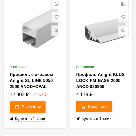
В наличии
В наличии
Профиль с экраном
Профиль Arlight KLUS-
Arlight SL-LINE-5050-
LOCK-FM-BASE-2000
2500 ANOD+OPAL
ANOD 020909
020467
12 903
₽
4 179
₽
13 246
₽
В корзину
В корзину
Купить в 1 клик
Купить в 1 клик