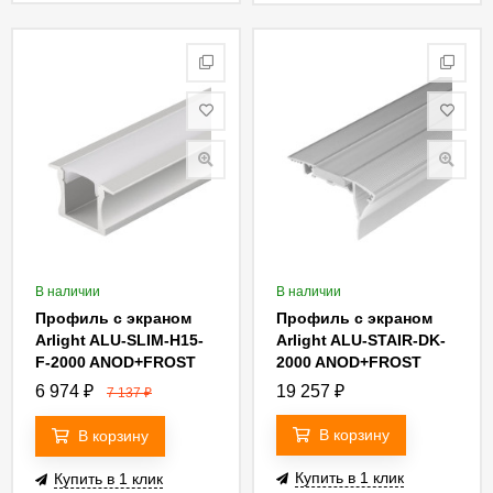
В наличии
В наличии
Профиль с экраном
Профиль с экраном
Arlight ALU-SLIM-H15-
Arlight ALU-STAIR-DK-
F-2000 ANOD+FROST
2000 ANOD+FROST
018243
015473
6 974
₽
19 257
₽
7 137
₽
В корзину
В корзину
Купить в 1 клик
Купить в 1 клик