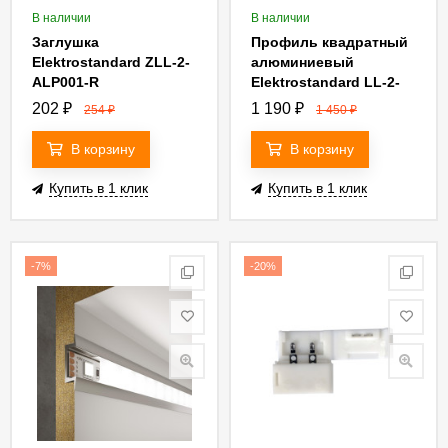
В наличии
В наличии
Заглушка
Профиль квадратный
Elektrostandard ZLL-2-
алюминиевый
ALP001-R
Elektrostandard LL-2-
4690389047404
ALP009 4690389130915
202
₽
1 190
₽
254
₽
1 450
₽
В корзину
В корзину
Купить в 1 клик
Купить в 1 клик
-7%
-20%