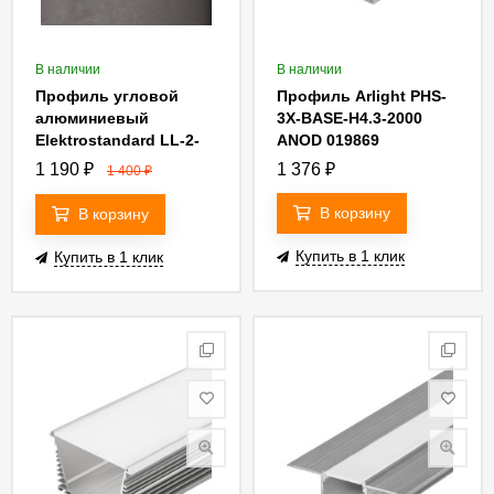
В наличии
В наличии
Профиль угловой
Профиль Arlight PHS-
алюминиевый
3X-BASE-H4.3-2000
Elektrostandard LL-2-
ANOD 019869
ALP008 (5 шт.)
1 190
₽
1 376
₽
1 400
₽
4690389130908
В корзину
В корзину
Купить в 1 клик
Купить в 1 клик