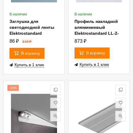
В наличии
В наличии
Заглушка для
Профиль накладной
светодиодной ленты
алюминиевый
Elektrostandard
Elektrostandard LL-2-
Premium 220V 2835
ALP006 4690389130885
86
₽
873
₽
110
₽
универсальная
4690389125546 a041118
В корзину
В корзину
Купить в 1 клик
Купить в 1 клик
-15%