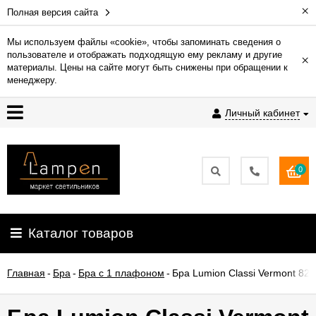
×
Полная версия сайта
Мы используем файлы «cookie», чтобы запоминать сведения о
пользователе и отображать подходящую ему рекламу и другие
×
Гарантия
материалы. Цены на сайте могут быть снижены при обращении к
менеджеру.
Доставка
Личный кабинет
и
оплата
0
Контакты
Установка
Каталог товаров
освещения
Главная
-
Бра
-
Бра с 1 плафоном
-
Бра Lumion Classi Vermont 82
О
компании