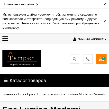
×
Полная версия сайта
Мы используем файлы «cookie», чтобы запоминать сведения о
пользователе и отображать подходящую ему рекламу и другие
×
Гарантия
материалы. Цены на сайте могут быть снижены при обращении к
менеджеру.
Доставка
Личный кабинет
и
оплата
0
Контакты
Установка
Каталог товаров
освещения
Главная
-
Бра
-
Бра с 1 плафоном
-
Бра Lumion Moderni Carmela 
О
компании