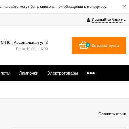
×
ы на сайте могут быть снижены при обращении к менеджеру.
Личный кабинет
С-Пб., Арсенальная ул.2
0
Корзина пуста
Пн-пт 10:00—18:00
поты
Лампочки
Электротовары
Оставить отзыв