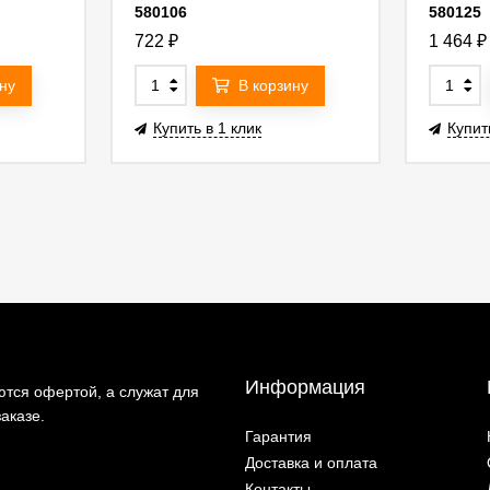
580106
580125
722
₽
1 464
₽
ну
В корзину
Купить в 1 клик
Купит
Информация
тся офертой, а служат для
аказе.
Гарантия
Доставка и оплата
Контакты