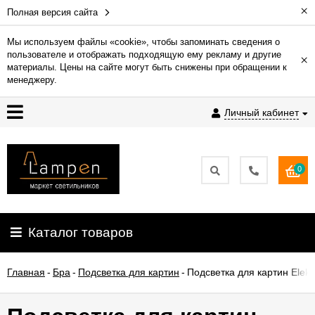
×
Полная версия сайта
Мы используем файлы «cookie», чтобы запоминать сведения о
пользователе и отображать подходящую ему рекламу и другие
×
Гарантия
материалы. Цены на сайте могут быть снижены при обращении к
менеджеру.
Доставка
Личный кабинет
и
оплата
0
Контакты
Установка
Каталог товаров
освещения
Главная
-
Бра
-
Подсветка для картин
-
Подсветка для картин Elek
О
компании