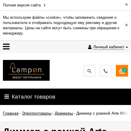
×
Полная версия сайта
Мы используем файлы «cookie», чтобы запоминать сведения о
пользователе и отображать подходящую ему рекламу и другие
×
Гарантия
материалы. Цены на сайте могут быть снижены при обращении к
менеджеру.
Доставка
Личный кабинет
и
оплата
0
Контакты
Установка
Каталог товаров
освещения
Главная
-
Электротовары
-
Диммеры
-
Диммер с рамкой Arte Milan
О
компании