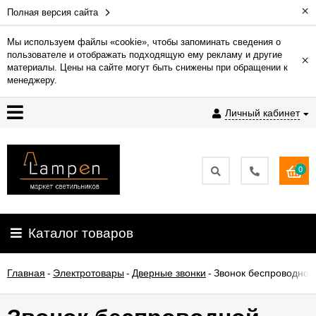
×
Полная версия сайта
Мы используем файлы «cookie», чтобы запоминать сведения о
пользователе и отображать подходящую ему рекламу и другие
×
Гарантия
материалы. Цены на сайте могут быть снижены при обращении к
менеджеру.
Доставка
Личный кабинет
и
оплата
0
Контакты
Установка
Каталог товаров
освещения
Главная
-
Электротовары
-
Дверные звонки
-
Звонок беспроводной
О
компании