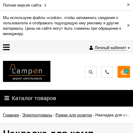
×
Полная версия сайта
Мы используем файлы «cookie», чтобы запоминать сведения о
пользователе и отображать подходящую ему рекламу и другие
×
Гарантия
материалы. Цены на сайте могут быть снижены при обращении к
менеджеру.
Доставка
Личный кабинет
и
оплата
0
Контакты
Установка
Каталог товаров
освещения
Главная
-
Электротовары
-
Рамки для розеток
-
Накладка для комп
О
компании