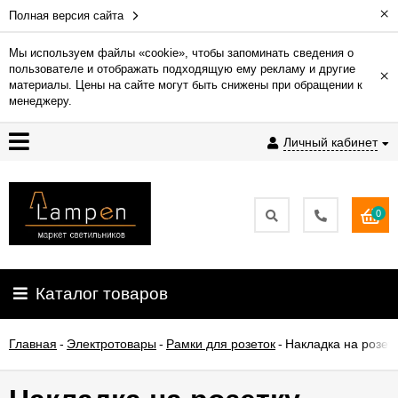
×
Полная версия сайта
Мы используем файлы «cookie», чтобы запоминать сведения о
пользователе и отображать подходящую ему рекламу и другие
×
Гарантия
материалы. Цены на сайте могут быть снижены при обращении к
менеджеру.
Доставка
Личный кабинет
и
оплата
0
Контакты
Установка
Каталог товаров
освещения
Главная
-
Электротовары
-
Рамки для розеток
-
Накладка на розет
О
компании