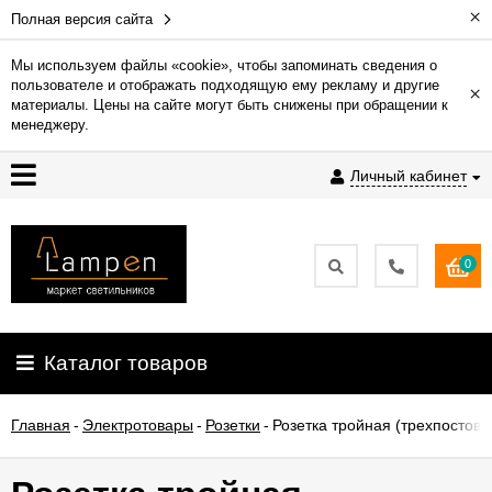
×
Полная версия сайта
Мы используем файлы «cookie», чтобы запоминать сведения о
пользователе и отображать подходящую ему рекламу и другие
×
Гарантия
материалы. Цены на сайте могут быть снижены при обращении к
менеджеру.
Доставка
Личный кабинет
и
оплата
0
Контакты
Установка
Каталог товаров
освещения
Главная
-
Электротовары
-
Розетки
-
Розетка тройная (трехпостова
О
компании