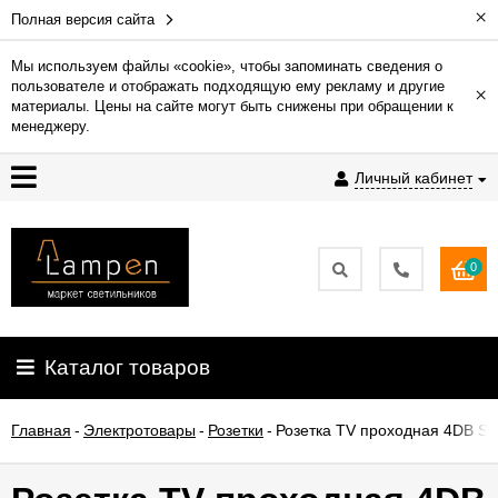
×
Полная версия сайта
Мы используем файлы «cookie», чтобы запоминать сведения о
пользователе и отображать подходящую ему рекламу и другие
×
Гарантия
материалы. Цены на сайте могут быть снижены при обращении к
менеджеру.
Доставка
Личный кабинет
и
оплата
0
Контакты
Установка
Каталог товаров
освещения
Главная
-
Электротовары
-
Розетки
-
Розетка TV проходная 4DB Sys
О
компании