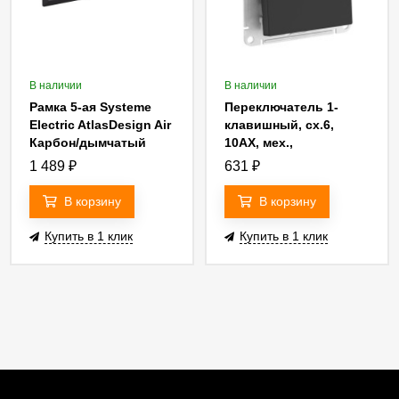
В наличии
В наличии
Рамка 5-ая Systeme
Переключатель 1-
Electric AtlasDesign Air
клавишный, сх.6,
Карбон/дымчатый
10АХ, мех.,
черный ATN221005
быстрозажим. клем.
1 489
₽
631
₽
Systeme Electric
AtlasDesign Карбон
В корзину
В корзину
ATN001061S
Купить в 1 клик
Купить в 1 клик