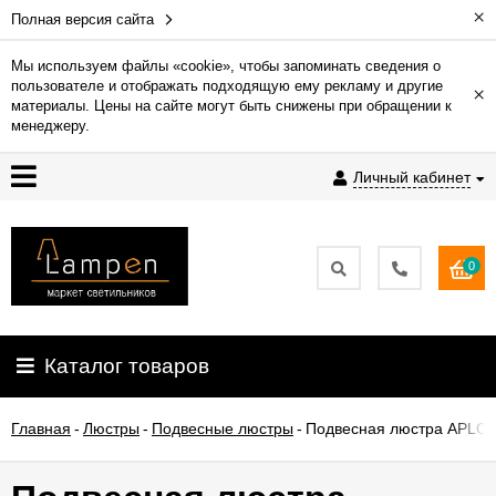
×
Полная версия сайта
Мы используем файлы «cookie», чтобы запоминать сведения о
пользователе и отображать подходящую ему рекламу и другие
×
Гарантия
материалы. Цены на сайте могут быть снижены при обращении к
менеджеру.
Доставка
Личный кабинет
и
оплата
0
Контакты
Установка
Каталог товаров
освещения
Главная
-
Люстры
-
Подвесные люстры
-
Подвесная люстра APLOY
О
компании