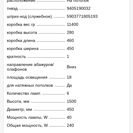
расположение
На потолок
тнвэд
9405190032
штрих-код (служебное)
5903771805193
коробка вес гр
11400
коробка высота
280
коробка длина
460
коробка ширина
450
кратность
1
направление абажуров/
Вниз
плафонов
площадь освещения
18
для натяжных потолков
Да
Количество ламп
6
Высота, мм
1500
Диаметр, мм
450
Мощность лампы, W
40
Общая мощность, W
240