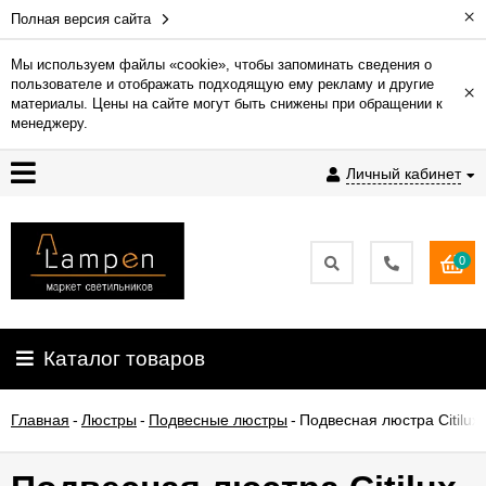
×
Полная версия сайта
Мы используем файлы «cookie», чтобы запоминать сведения о
пользователе и отображать подходящую ему рекламу и другие
×
Гарантия
материалы. Цены на сайте могут быть снижены при обращении к
менеджеру.
Доставка
Личный кабинет
и
оплата
0
Контакты
Установка
Каталог товаров
освещения
Главная
-
Люстры
-
Подвесные люстры
-
Подвесная люстра Citilux
О
компании