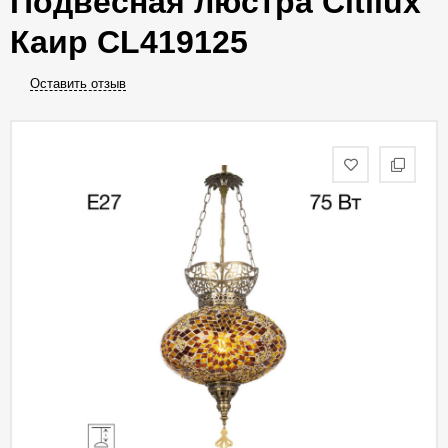
Подвесная люстра Citilux
Каир CL419125
Оставить отзыв