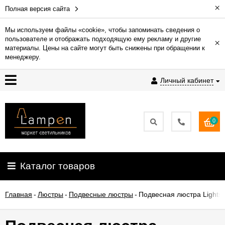
×
Полная версия сайта
Мы используем файлы «cookie», чтобы запоминать сведения о
пользователе и отображать подходящую ему рекламу и другие
×
Гарантия
материалы. Цены на сайте могут быть снижены при обращении к
менеджеру.
Доставка
Личный кабинет
и
оплата
0
Контакты
Установка
Каталог товаров
освещения
Главная
-
Люстры
-
Подвесные люстры
-
Подвесная люстра Lightst
О
компании