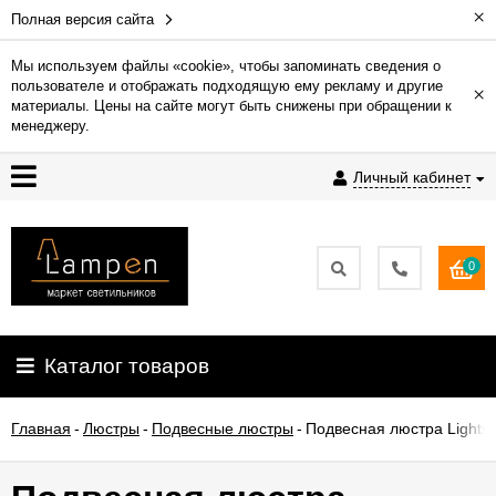
×
Полная версия сайта
Мы используем файлы «cookie», чтобы запоминать сведения о
пользователе и отображать подходящую ему рекламу и другие
×
Гарантия
материалы. Цены на сайте могут быть снижены при обращении к
менеджеру.
Доставка
Личный кабинет
и
оплата
0
Контакты
Установка
Каталог товаров
освещения
Главная
-
Люстры
-
Подвесные люстры
-
Подвесная люстра Lightst
О
компании