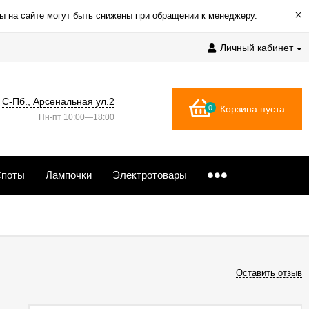
×
ы на сайте могут быть снижены при обращении к менеджеру.
Личный кабинет
С-Пб., Арсенальная ул.2
0
Корзина пуста
Пн-пт 10:00—18:00
поты
Лампочки
Электротовары
Оставить отзыв