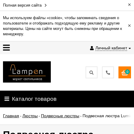
×
Полная версия сайта
Мы используем файлы «cookie», чтобы запоминать сведения о
пользователе и отображать подходящую ему рекламу и другие
×
Гарантия
материалы. Цены на сайте могут быть снижены при обращении к
менеджеру.
Доставка
Личный кабинет
и
оплата
0
Контакты
Установка
Каталог товаров
освещения
Главная
-
Люстры
-
Подвесные люстры
-
Подвесная люстра Lumion
О
компании