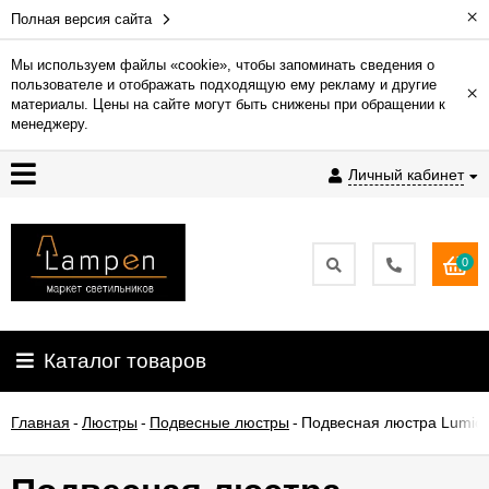
×
Полная версия сайта
Мы используем файлы «cookie», чтобы запоминать сведения о
пользователе и отображать подходящую ему рекламу и другие
×
Гарантия
материалы. Цены на сайте могут быть снижены при обращении к
менеджеру.
Доставка
Личный кабинет
и
оплата
0
Контакты
Установка
Каталог товаров
освещения
Главная
-
Люстры
-
Подвесные люстры
-
Подвесная люстра Lumion
О
компании