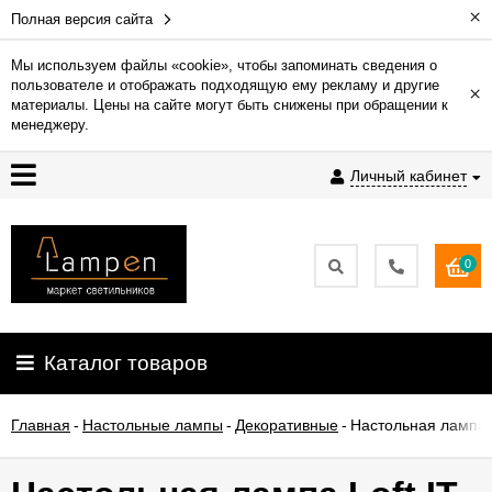
×
Полная версия сайта
Мы используем файлы «cookie», чтобы запоминать сведения о
пользователе и отображать подходящую ему рекламу и другие
×
Гарантия
материалы. Цены на сайте могут быть снижены при обращении к
менеджеру.
Доставка
Личный кабинет
и
оплата
0
Контакты
Установка
Каталог товаров
освещения
Главная
-
Настольные лампы
-
Декоративные
-
Настольная лампа L
О
компании