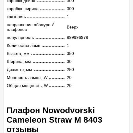
коробка длина
300
коробка ширина
300
кратность
1
направление абажуров/
Вверх
плафонов
популярность
999996979
Количество ламп
1
Высота, мм
350
Ширина, мм
30
Диаметр, мм
250
Мощность лампы, W
20
Общая мощность, W
20
Плафон Nowodvorski
Cameleon Straw M 8403
отзывы