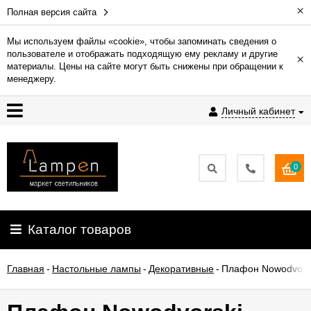
×
Полная версия сайта
Мы используем файлы «cookie», чтобы запоминать сведения о
пользователе и отображать подходящую ему рекламу и другие
×
Гарантия
материалы. Цены на сайте могут быть снижены при обращении к
менеджеру.
Доставка
Личный кабинет
и
оплата
0
Контакты
Установка
Каталог товаров
освещения
Главная
-
Настольные лампы
-
Декоративные
-
Плафон Nowodvorsk
О
компании