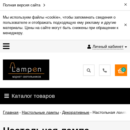
×
Полная версия сайта
Мы используем файлы «cookie», чтобы запоминать сведения о
пользователе и отображать подходящую ему рекламу и другие
×
Гарантия
материалы. Цены на сайте могут быть снижены при обращении к
менеджеру.
Доставка
Личный кабинет
и
оплата
0
Контакты
Установка
Каталог товаров
освещения
Главная
-
Настольные лампы
-
Декоративные
-
Настольная лампа 
О
компании