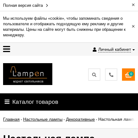
×
Полная версия сайта
Мы используем файлы «cookie», чтобы запоминать сведения о
пользователе и отображать подходящую ему рекламу и другие
×
Гарантия
материалы. Цены на сайте могут быть снижены при обращении к
менеджеру.
Доставка
Личный кабинет
и
оплата
0
Контакты
Установка
Каталог товаров
освещения
Главная
-
Настольные лампы
-
Декоративные
-
Настольная лампа T
О
компании