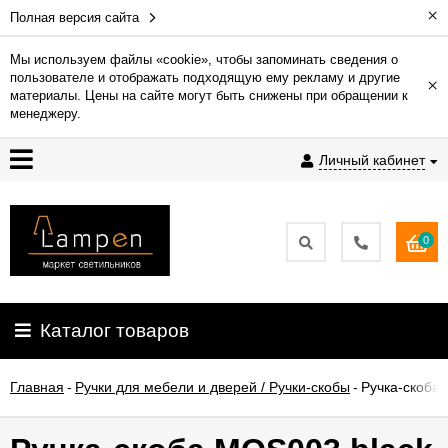
×
Полная версия сайта
Мы используем файлы «cookie», чтобы запоминать сведения о
пользователе и отображать подходящую ему рекламу и другие
×
Гарантия
материалы. Цены на сайте могут быть снижены при обращении к
менеджеру.
Доставка
Личный кабинет
и
оплата
0
Контакты
Установка
Каталог товаров
освещения
Главная
-
Ручки для мебели и дверей / Ручки-скобы
-
Ручка-скоба
О
компании