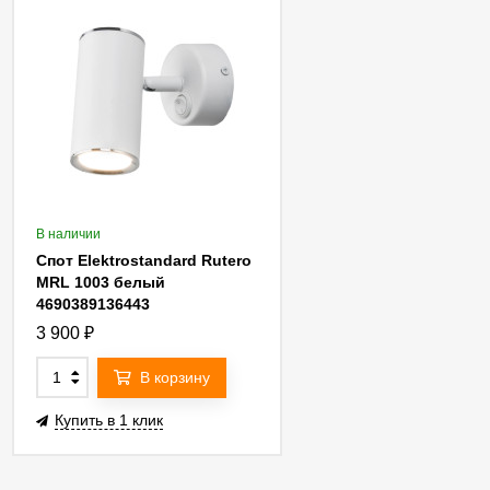
В наличии
Спот Elektrostandard Rutero
MRL 1003 белый
4690389136443
3 900
₽
В корзину
Купить в 1 клик