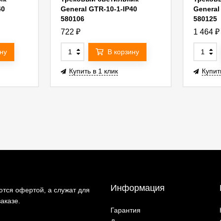
40
General GTR-10-1-IP40
General
580106
580125
722
₽
1 464
₽
ну
В корзину
Купить в 1 клик
Купит
Информация
тся офертой, а служат для
аказе.
Гарантия