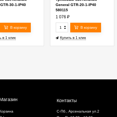
 GTR-30-1-IP40
General GTR-20-1-IP40
580115
1 076
₽
В корзину
В корзину
ь в 1 клик
Купить в 1 клик
Магазин
Контакты
Корзина
С-Пб., Арсенальная ул.2