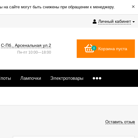
×
ы на сайте могут быть снижены при обращении к менеджеру.
Личный кабинет
С-Пб., Арсенальная ул.2
0
Корзина пуста
Пн-пт 10:00—18:00
поты
Лампочки
Электротовары
Оставить отзыв