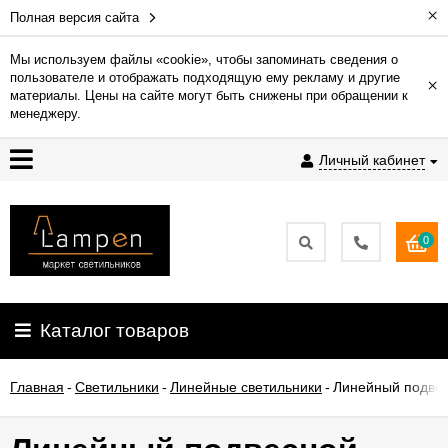
×
Полная версия сайта
Мы используем файлы «cookie», чтобы запоминать сведения о
пользователе и отображать подходящую ему рекламу и другие
×
Гарантия
материалы. Цены на сайте могут быть снижены при обращении к
менеджеру.
Доставка
Личный кабинет
и
оплата
0
Контакты
Установка
Каталог товаров
освещения
Главная
-
Светильники
-
Линейные светильники
-
Линейный подвес
О
компании