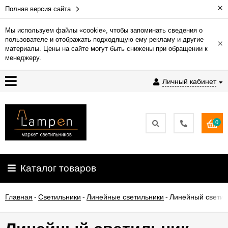
×
Полная версия сайта
Мы используем файлы «cookie», чтобы запоминать сведения о
пользователе и отображать подходящую ему рекламу и другие
×
Гарантия
материалы. Цены на сайте могут быть снижены при обращении к
менеджеру.
Доставка
Личный кабинет
и
оплата
0
Контакты
Установка
Каталог товаров
освещения
Главная
-
Светильники
-
Линейные светильники
-
Линейный светил
О
компании