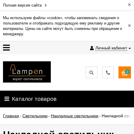
×
Полная версия сайта
Мы используем файлы «cookie», чтобы запоминать сведения о
пользователе и отображать подходящую ему рекламу и другие
×
Гарантия
материалы. Цены на сайте могут быть снижены при обращении к
менеджеру.
Доставка
Личный кабинет
и
оплата
0
Контакты
Установка
Каталог товаров
освещения
Главная
-
Светильники
-
Накладные светильники
-
Накладной свет
О
компании