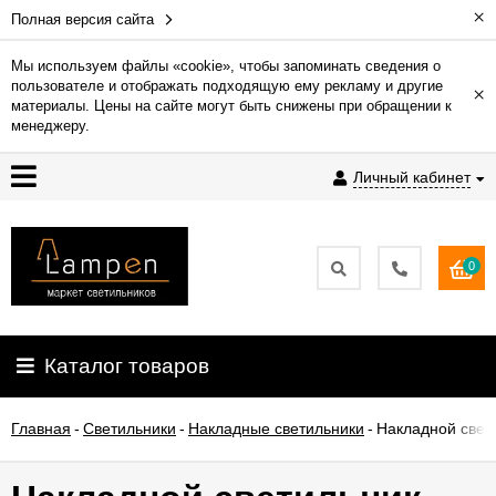
×
Полная версия сайта
Мы используем файлы «cookie», чтобы запоминать сведения о
пользователе и отображать подходящую ему рекламу и другие
×
Гарантия
материалы. Цены на сайте могут быть снижены при обращении к
менеджеру.
Доставка
Личный кабинет
и
оплата
0
Контакты
Установка
Каталог товаров
освещения
Главная
-
Светильники
-
Накладные светильники
-
Накладной свет
О
компании