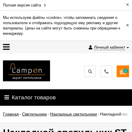
×
Полная версия сайта
Мы используем файлы «cookie», чтобы запоминать сведения о
пользователе и отображать подходящую ему рекламу и другие
×
Гарантия
материалы. Цены на сайте могут быть снижены при обращении к
менеджеру.
Доставка
Личный кабинет
и
оплата
0
Контакты
Установка
Каталог товаров
освещения
Главная
-
Светильники
-
Накладные светильники
-
Накладной свет
О
компании