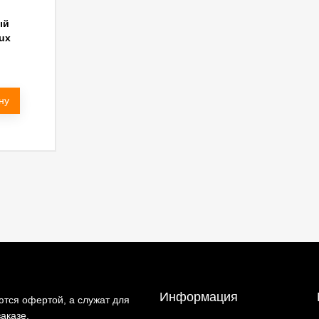
ый
ux
ну
Информация
тся офертой, а служат для
аказе.