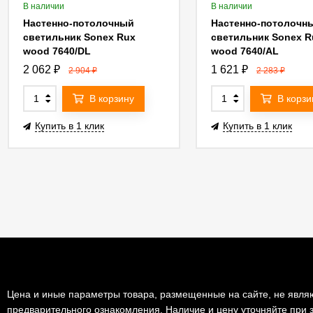
В наличии
В наличии
Настенно-потолочный
Настенно-потолочн
светильник Sonex Rux
светильник Sonex R
wood 7640/DL
wood 7640/AL
2 062
₽
1 621
₽
2 904
₽
2 283
₽
В корзину
В корзи
Купить в 1 клик
Купить в 1 клик
Цена и иные параметры товара, размещенные на сайте, не являю
предварительного ознакомления. Наличие и цену уточняйте при з