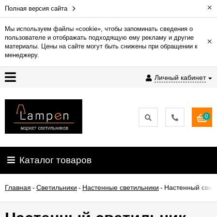
×
Полная версия сайта
Мы используем файлы «cookie», чтобы запоминать сведения о
пользователе и отображать подходящую ему рекламу и другие
×
Гарантия
материалы. Цены на сайте могут быть снижены при обращении к
менеджеру.
Доставка
Личный кабинет
и
оплата
0
Контакты
Установка
Каталог товаров
освещения
Главная
-
Светильники
-
Настенные светильники
-
Настенный свети
О
компании