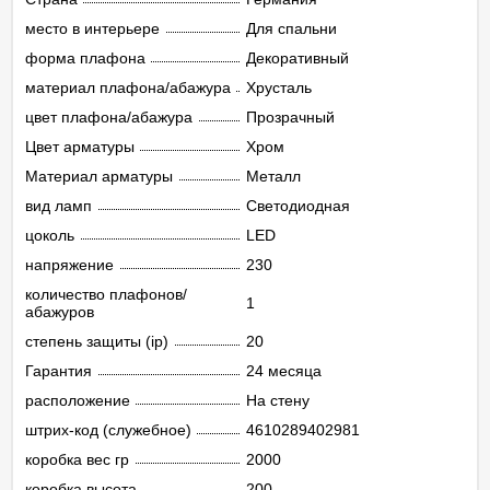
место в интерьере
Для спальни
форма плафона
Декоративный
материал плафона/абажура
Хрусталь
цвет плафона/абажура
Прозрачный
Цвет арматуры
Хром
Материал арматуры
Металл
вид ламп
Светодиодная
цоколь
LED
напряжение
230
количество плафонов/
1
абажуров
степень защиты (ip)
20
Гарантия
24 месяца
расположение
На стену
штрих-код (служебное)
4610289402981
коробка вес гр
2000
коробка высота
200