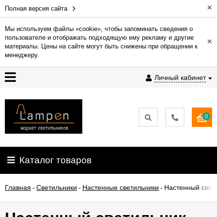
×
Полная версия сайта
Мы используем файлы «cookie», чтобы запоминать сведения о
пользователе и отображать подходящую ему рекламу и другие
×
Гарантия
материалы. Цены на сайте могут быть снижены при обращении к
менеджеру.
Доставка
Личный кабинет
и
оплата
0
Контакты
Установка
Каталог товаров
освещения
Главная
-
Светильники
-
Настенные светильники
-
Настенный свети
О
компании