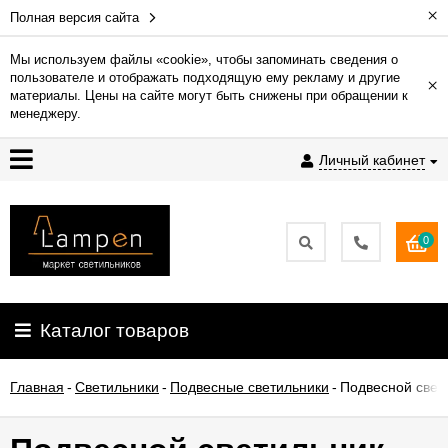
×
Полная версия сайта
Мы используем файлы «cookie», чтобы запоминать сведения о
пользователе и отображать подходящую ему рекламу и другие
×
Гарантия
материалы. Цены на сайте могут быть снижены при обращении к
менеджеру.
Доставка
Личный кабинет
и
оплата
0
Контакты
Установка
Каталог товаров
освещения
Главная
-
Светильники
-
Подвесные светильники
-
Подвесной свет
О
компании