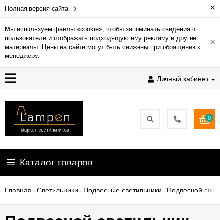
×
Полная версия сайта
Мы используем файлы «cookie», чтобы запоминать сведения о
пользователе и отображать подходящую ему рекламу и другие
×
Гарантия
материалы. Цены на сайте могут быть снижены при обращении к
менеджеру.
Доставка
Личный кабинет
и
оплата
0
Контакты
Установка
Каталог товаров
освещения
Главная
-
Светильники
-
Подвесные светильники
-
Подвесной свети
О
компании