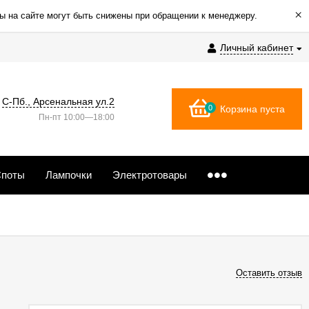
×
ы на сайте могут быть снижены при обращении к менеджеру.
Личный кабинет
С-Пб., Арсенальная ул.2
0
Корзина пуста
Пн-пт 10:00—18:00
поты
Лампочки
Электротовары
Оставить отзыв