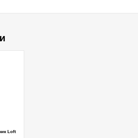
и
ик Loft