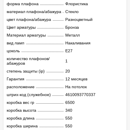
форма плафона
Флористика
материал плафона/абажура
Стекло
цвет плафона/абажура
Разноцветный
Цвет арматуры
Бронза
Материал арматуры
Металл
вид ламп
Накаливания
цоколь
E27
количество плафонов/
1
абажуров
степень защиты (ip)
20
Гарантия
12 месяцев
расположение
На потолок
штрих-код (служебное)
4610093770337
коробка вес гр
6500
коробка высота
340
коробка длина
550
коробка ширина
550