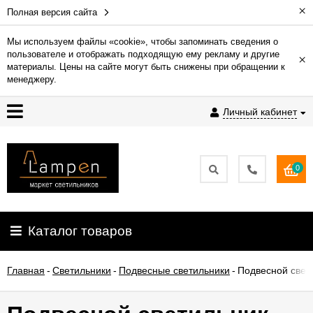
×
Полная версия сайта
Мы используем файлы «cookie», чтобы запоминать сведения о
пользователе и отображать подходящую ему рекламу и другие
×
Гарантия
материалы. Цены на сайте могут быть снижены при обращении к
менеджеру.
Доставка
Личный кабинет
и
оплата
0
Контакты
Установка
Каталог товаров
освещения
Главная
-
Светильники
-
Подвесные светильники
-
Подвесной свети
О
компании