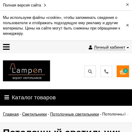
×
Полная версия сайта
Мы используем файлы «cookie», чтобы запоминать сведения о
пользователе и отображать подходящую ему рекламу и другие
×
Гарантия
материалы. Цены на сайте могут быть снижены при обращении к
менеджеру.
Доставка
Личный кабинет
и
оплата
0
Контакты
Установка
Каталог товаров
освещения
Главная
-
Светильники
-
Потолочные светильники
-
Потолочный све
О
компании