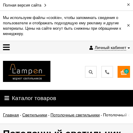
×
Полная версия сайта
Мы используем файлы «cookie», чтобы запоминать сведения о
пользователе и отображать подходящую ему рекламу и другие
×
Гарантия
материалы. Цены на сайте могут быть снижены при обращении к
менеджеру.
Доставка
Личный кабинет
и
оплата
0
Контакты
Установка
Каталог товаров
освещения
Главная
-
Светильники
-
Потолочные светильники
-
Потолочный све
О
компании