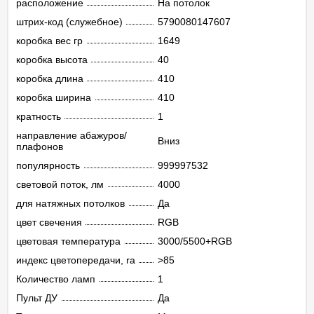
расположение
На потолок
штрих-код (служебное)
5790080147607
коробка вес гр
1649
коробка высота
40
коробка длина
410
коробка ширина
410
кратность
1
направление абажуров/
Вниз
плафонов
популярность
999997532
световой поток, лм
4000
для натяжных потолков
Да
цвет свечения
RGB
цветовая температура
3000/5500+RGB
индекс цветопередачи, ra
>85
Количество ламп
1
Пульт ДУ
Да