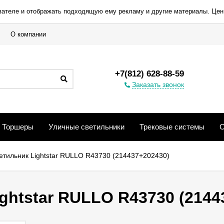
вателе и отображать подходящую ему рекламу и другие материалы. Цен
О компании
+7(812) 628-88-59
Заказать звонок
Торшеры
Уличные светильники
Трековые системы
С
етильник Lightstar RULLO R43730 (214437+202430)
ghtstar RULLO R43730 (2144