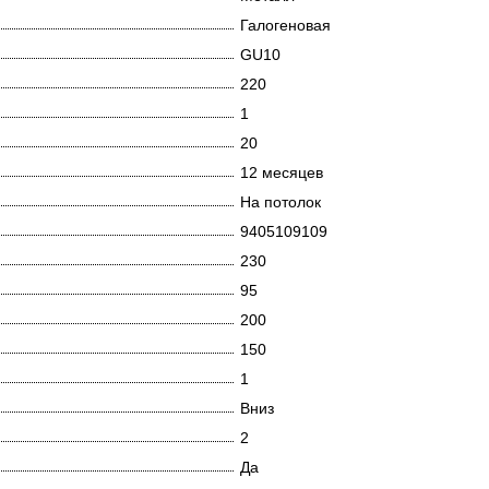
Галогеновая
GU10
220
1
20
12 месяцев
На потолок
9405109109
230
95
200
150
1
Вниз
2
Да