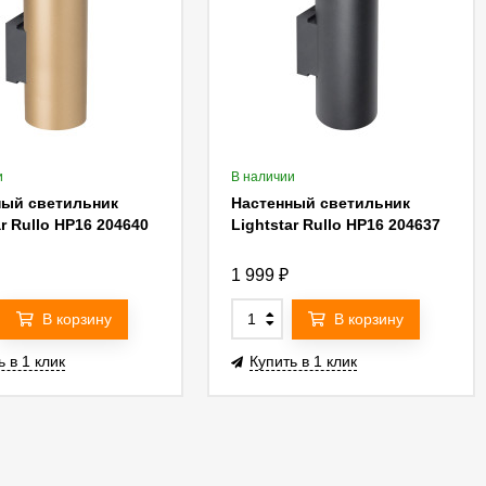
и
В наличии
ный светильник
Настенный светильник
ar Rullo HP16 204640
Lightstar Rullo HP16 204637
1 999
₽
В корзину
В корзину
ь в 1 клик
Купить в 1 клик