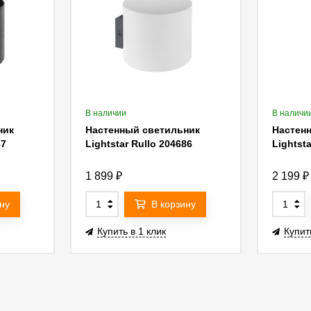
В наличии
В наличи
ник
Настенный светильник
Настен
87
Lightstar Rullo 204686
Lightst
1 899
₽
2 199
₽
ну
В корзину
Купить в 1 клик
Купит