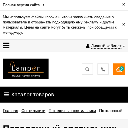
×
Полная версия сайта
Мы используем файлы «cookie», чтобы запоминать сведения о
пользователе и отображать подходящую ему рекламу и другие
×
Гарантия
материалы. Цены на сайте могут быть снижены при обращении к
менеджеру.
Доставка
Личный кабинет
и
оплата
0
Контакты
Установка
Каталог товаров
освещения
Главная
-
Светильники
-
Потолочные светильники
-
Потолочный св
О
компании