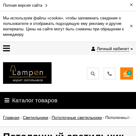
×
Полная версия сайта
Мы используем файлы «cookie», чтобы запоминать сведения о
пользователе и отображать подходящую ему рекламу и другие
×
Гарантия
материалы. Цены на сайте могут быть снижены при обращении к
менеджеру.
Доставка
Личный кабинет
и
оплата
0
Контакты
Установка
Каталог товаров
освещения
Главная
-
Светильники
-
Потолочные светильники
-
Потолочный све
О
компании