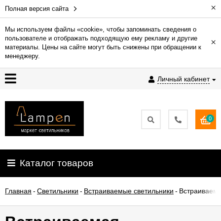
×
Полная версия сайта
Мы используем файлы «cookie», чтобы запоминать сведения о
пользователе и отображать подходящую ему рекламу и другие
×
Гарантия
материалы. Цены на сайте могут быть снижены при обращении к
менеджеру.
Доставка
Личный кабинет
и
оплата
0
Контакты
Установка
Каталог товаров
освещения
Главная
-
Светильники
-
Встраиваемые светильники
-
Встраиваема
О
компании