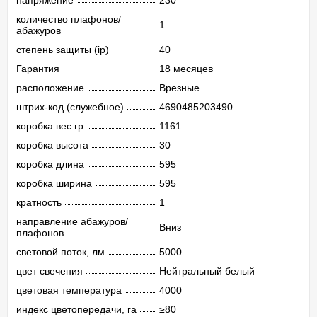
напряжение
230
количество плафонов/
1
абажуров
степень защиты (ip)
40
Гарантия
18 месяцев
расположение
Врезные
штрих-код (служебное)
4690485203490
коробка вес гр
1161
коробка высота
30
коробка длина
595
коробка ширина
595
кратность
1
направление абажуров/
Вниз
плафонов
световой поток, лм
5000
цвет свечения
Нейтральный белый
цветовая температура
4000
индекс цветопередачи, ra
≥80