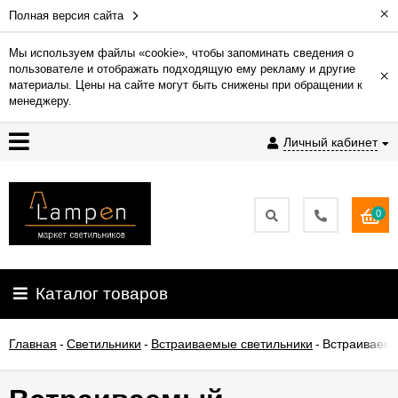
×
Полная версия сайта
Мы используем файлы «cookie», чтобы запоминать сведения о
пользователе и отображать подходящую ему рекламу и другие
×
Гарантия
материалы. Цены на сайте могут быть снижены при обращении к
менеджеру.
Доставка
Личный кабинет
и
оплата
0
Контакты
Установка
Каталог товаров
освещения
Главная
-
Светильники
-
Встраиваемые светильники
-
Встраиваемы
О
компании