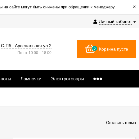
×
ы на сайте могут быть снижены при обращении к менеджеру.
Личный кабинет
С-Пб., Арсенальная ул.2
0
Корзина пуста
Пн-пт 10:00—18:00
поты
Лампочки
Электротовары
Оставить отзыв