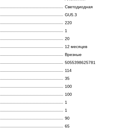
Светодиодная
GU5.3
220
1
20
12 месяцев
Врезные
5055398625781
114
35
100
100
1
1
90
65